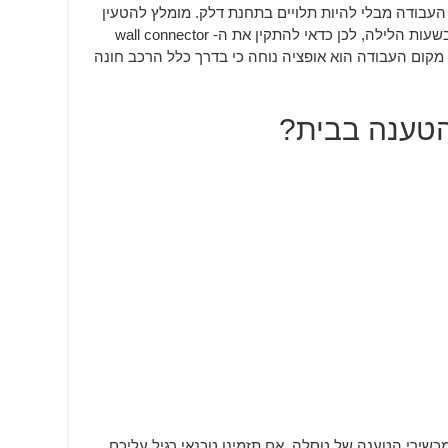
עבודה מבלי להיות תלויים בתחנת דלק. מומלץ להטעין
את הטסלה בבית כיוון שכך תוכלו להטעין בשעות הלילה, לכן כדאי להתקין את ה- wall connector
מקום העבודה הוא אופציה נוחה כי בדרך כלל הרכב חונה
הטענה בבית?
שירי הטענה של טסלה. אם תזמינו טכנאי רגיל עליכם