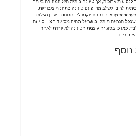
 לנסיעות ארוכות, אך טעינה ביתית היא המהירה ביותר
תית לרוב ולשלב מדי פעם טעינה בתחנות ציבוריות.
תחנות הריענון שיוקמו בארץ יהיו מסוג של supercharger. התחנות יוקמו ליד תחנות ריענון רגילות
ובסמוך לכבישים ראשיים. גרסת המטענים שככל הנראה תותקן בישראל תהיה מסוג דור 3 – סוג זה
בחמש דקות בלבד. כמו כן בסוג זה עוצמת הטעינה לא יורדת לאחר
יבוריות.
 נוסף