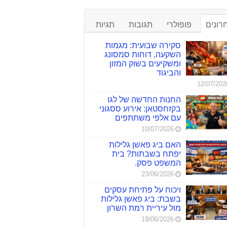
רונים
פופולרי
תגובות
תגיות
סקירה שבועית: מגמות
השקעה, דוחות סמסונג
ומשקיעים בשוק המזון
והביגוד
12/07/202
החנות החדשה של לגו
בקזחסטאן: אירוע ססגוני
עם אלפי משתתפים
10/07/2026
האם ביג פאשן גלילות
יפתח בשבתות? בית
המשפט פסק.
23/06/2026
ויכוח על פתיחת עסקים
בשבת: ביג פאשן גלילות
מול עיריית רמת השרון
19/06/2026