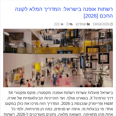
רשתות אופנה בישראל: המדריך המלא לקונה
החכם [2026]
שופינג
0
222
19/04/2026
בישראל פועלות עשרות רשתות אופנה: מקסטרו, פוקס ופקטורי 54
דרך טרמינל X, בוגארט וגולף, ועד הזכייניות הבינלאומיות של זארה,
H&M ופריימרק שנכנסת ב-2026. המדריך הזה מרכז את כולן במקום
אחד: מי בבעלות מי, איפה יש סניפים, כמה הן מרוויחות, ולמי כל
אחת מהן מתאימה. השוואה מלאה, נתונים מעודכנים ל-2026. רשתות