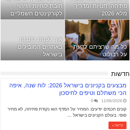
פתיחה, חנויות ומדריך
חובת לוחיות הזיהוי
מלא 2026
לקורקינטים חשמליים
איך לקנות כתבות
כל מה שרציתם לדעת
באתרים המובילים
על רבולוט
בישראל
חדשות
מבצעים בקניונים בישראל 2026: לוח שנה, איפה
הכי משתלם וטיפים לחיסכון
0
11/06/2026
קונים חכמים יודעים: המחיר על המדף הוא נקודת פתיחה, לא מחיר
סופי. בעולם הקניונים בישראל …
קריאה »